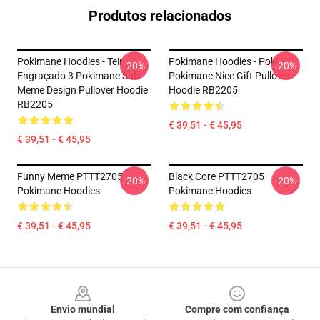
Produtos relacionados
Pokimane Hoodies - Teir
Pokimane Hoodies - Poki
-20%
-20%
Engraçado 3 Pokimane Sub
Pokimane Nice Gift Pullover
Meme Design Pullover Hoodie
Hoodie RB2205
RB2205
€ 39,51 - € 45,95
€ 39,51 - € 45,95
Funny Meme PTTT2705
Black Core PTTT2705
-20%
-20%
Pokimane Hoodies
Pokimane Hoodies
€ 39,51 - € 45,95
€ 39,51 - € 45,95
Footer
Envio mundial
Compre com confiança