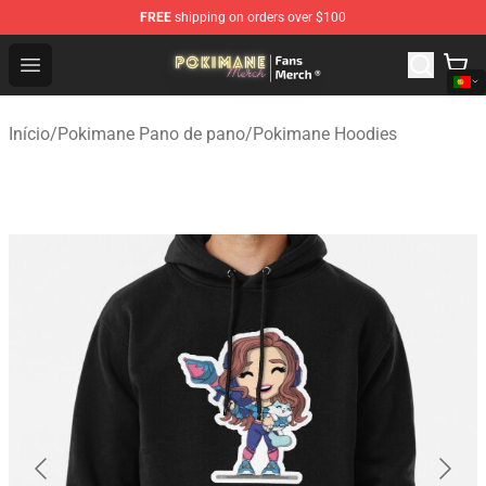
FREE
shipping on orders over $100
Pokimane Store - Official Pokimane Merchandise Shop
Open menu
Início
/
Pokimane Pano de pano
/
Pokimane Hoodies