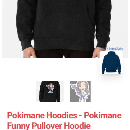
blank template
Pokimane Hoodies - Pokimane
Funny Pullover Hoodie