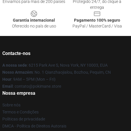
Enviamos para mais de 200 países
Protegido 24/7, do clique à
entrega
Garantia internacional
Pagamento 100% seguro
Oferecido no país de uso
PayPal / MasterCard / Visa
Contacte-nos
A nossa sede
: 6215 Park Ave S, Nova York, NY 10003, EUA
Nosso Armazém
: No. 1 Qianzhaojialou, Bozhou, Pequim, CN
Hour
: 9AM – 5PM (Mon – Fri)
Email
: contato@pokimane.store
Nossa empresa
Sobre nós
Termos e Condições
Políticas de privacidade
DMCA - Política de Direitos Autorais