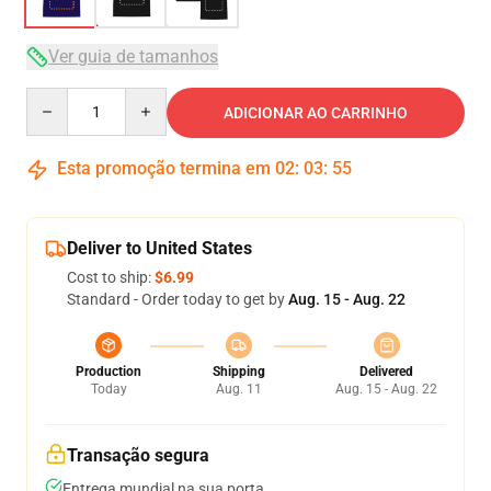
Ver guia de tamanhos
Quantity
ADICIONAR AO CARRINHO
Esta promoção termina em
02
:
03
:
54
Deliver to United States
Cost to ship:
$6.99
Standard - Order today to get by
Aug. 15 - Aug. 22
Production
Shipping
Delivered
Today
Aug. 11
Aug. 15 - Aug. 22
Transação segura
Entrega mundial na sua porta