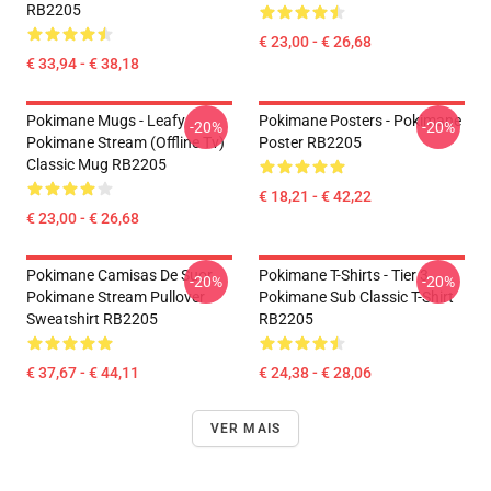
RB2205
€ 23,00 - € 26,68
€ 33,94 - € 38,18
Pokimane Mugs - Leafy
Pokimane Posters - Pokimane
-20%
-20%
Pokimane Stream (Offline Tv)
Poster RB2205
Classic Mug RB2205
€ 18,21 - € 42,22
€ 23,00 - € 26,68
Pokimane Camisas De Suor
Pokimane T-Shirts - Tier 3
-20%
-20%
Pokimane Stream Pullover
Pokimane Sub Classic T-Shirt
Sweatshirt RB2205
RB2205
€ 37,67 - € 44,11
€ 24,38 - € 28,06
VER MAIS