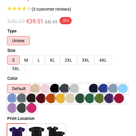
(3 customer reviews)
€49.39
€39.51
-20%
$42.95
Type
Unisex
Size
S
M
L
XL
2XL
3XL
4XL
5XL
Color
Default
Print Location