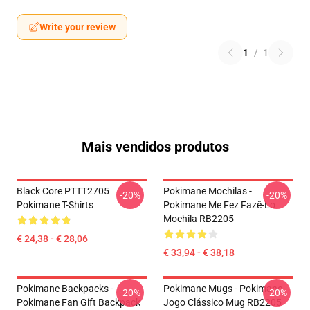
Write your review
1
/
1
Mais vendidos produtos
Black Core PTTT2705
Pokimane Mochilas -
-20%
-20%
Pokimane T-Shirts
Pokimane Me Fez Fazê-Lo
Mochila RB2205
€ 24,38 - € 28,06
€ 33,94 - € 38,18
Pokimane Backpacks -
Pokimane Mugs - Pokimane
-20%
-20%
Pokimane Fan Gift Backpack
Jogo Clássico Mug RB2205