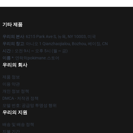
기타 제품
우리의 본사
: 6215 Park Ave S, 뉴욕, NY 10003, 미국
우리의 창고
: 아니오 1 Qianzhaojialou, Bozhou, 베이징, CN
시간 :
: 오전 9시 ~ 오후 5시 (월 ~ 금)
이름 *
: 연락처pokimane.스토어
우리의 회사
제품 정보
이용 약관
개인 정보 정책
DMCA - 저작권 정책
모델 번호: 공급망 투명성 행위
우리의 지원
배송 및 배송 정책
지불 기간