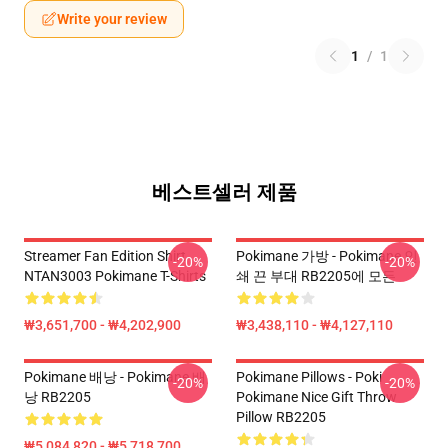
Write your review
1
/
1
베스트셀러 제품
Streamer Fan Edition Shirt
Pokimane 가방 - Pokimane 인
-20%
-20%
NTAN3003 Pokimane T-Shirts
쇄 끈 부대 RB2205에 모든
₩3,651,700 - ₩4,202,900
₩3,438,110 - ₩4,127,110
Pokimane 배낭 - Pokimane 배
Pokimane Pillows - Poki
-20%
-20%
낭 RB2205
Pokimane Nice Gift Throw
Pillow RB2205
₩5,084,820 - ₩5,718,700