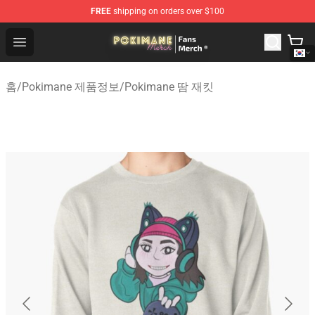
FREE
shipping on orders over $100
Pokimane Store - Official Pokimane Merchandise Shop
Open menu
홈
/
Pokimane 제품정보
/
Pokimane 땀 재킷