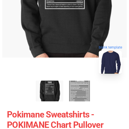
blank template
Pokimane Sweatshirts -
POKIMANE Chart Pullover