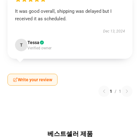
It was good overall, shipping was delayed but I
received it as scheduled.
Dec 13, 2024
Tessa
T
Verified owner
Write your review
1
/
1
베스트셀러 제품