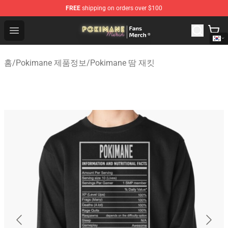
FREE
shipping on orders over $100
Pokimane Store - Official Pokimane Merchandise Shop
Open menu
홈
/
Pokimane 제품정보
/
Pokimane 땀 재킷