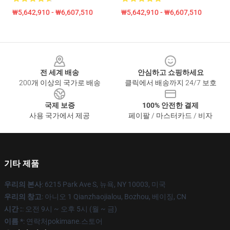
₩5,642,910 - ₩6,607,510
₩5,642,910 - ₩6,607,510
Footer
전 세계 배송
안심하고 쇼핑하세요
200개 이상의 국가로 배송
클릭에서 배송까지 24/7 보호
국제 보증
100% 안전한 결제
사용 국가에서 제공
페이팔 / 마스터카드 / 비자
기타 제품
우리의 본사
: 6215 Park Ave S, 뉴욕, NY 10003, 미국
우리의 창고
: 아니오 1 Qianzhaojialou, Bozhou, 베이징, CN
시간 :
: 오전 9시 ~ 오후 5시 (월 ~ 금)
이름 *
: 연락처pokimane.스토어