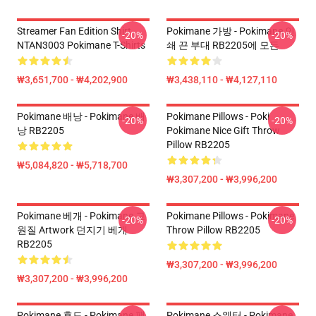
Streamer Fan Edition Shirt
Pokimane 가방 - Pokimane 인
-20%
-20%
NTAN3003 Pokimane T-Shirts
쇄 끈 부대 RB2205에 모든
₩3,651,700 - ₩4,202,900
₩3,438,110 - ₩4,127,110
Pokimane 배낭 - Pokimane 배
Pokimane Pillows - Poki
-20%
-20%
낭 RB2205
Pokimane Nice Gift Throw
Pillow RB2205
₩5,084,820 - ₩5,718,700
₩3,307,200 - ₩3,996,200
Pokimane 베개 - Pokimane 교
Pokimane Pillows - Pokimane
-20%
-20%
원질 Artwork 던지기 베개
Throw Pillow RB2205
RB2205
₩3,307,200 - ₩3,996,200
₩3,307,200 - ₩3,996,200
Pokimane 후드 - Pokimane 팬
Pokimane 스웨터 - Pokimane