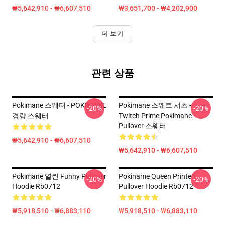
₩5,642,910 - ₩6,607,510
₩3,651,700 - ₩4,202,900
더 보기
관련 상품
Pokimane 스웨터 - POKIMANE
Pokimane 스웨트 셔츠 -
-20%
-20%
경량 스웨터
Twitch Prime Pokimane
Pullover 스웨터
₩5,642,910 - ₩6,607,510
₩5,642,910 - ₩6,607,510
Pokimane 열린 Funny Pullover
Pokiname Queen Printed
-20%
-20%
Hoodie Rb0712
Pullover Hoodie Rb0712
₩5,918,510 - ₩6,883,110
₩5,918,510 - ₩6,883,110