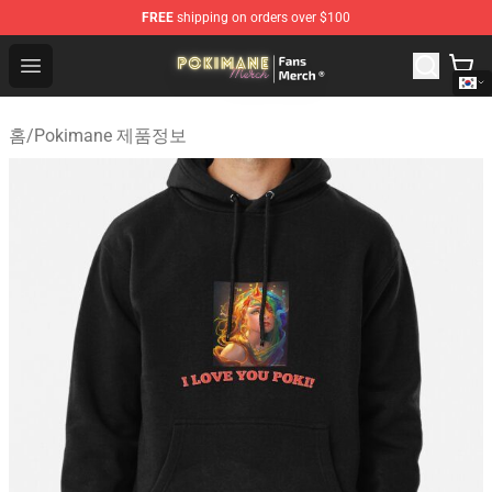
FREE
shipping on orders over $100
Pokimane Store - Official Pokimane Merchandise Shop
Open menu
홈
/
Pokimane 제품정보