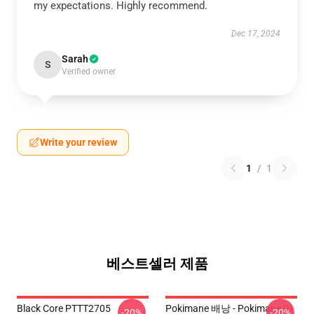
my expectations. Highly recommend.
Dec 17, 2024
Sarah
S
Verified owner
Write your review
1
/
1
베스트셀러 제품
Black Core PTTT2705
Pokimane 배낭 - Pokimane 만
-20%
-20%