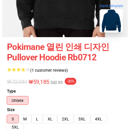
blank template
Pokimane 열린 인쇄 디자인
Pullover Hoodie Rb0712
(1 customer reviews)
₩73,981
₩59,185
-20%
$42.95
Type
Unisex
Size
S
M
L
XL
2XL
3XL
4XL
5XL