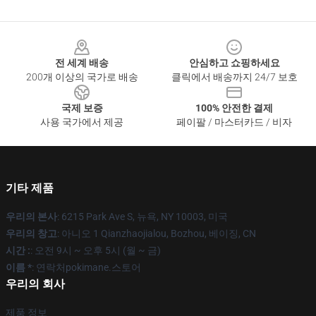
Footer
전 세계 배송
안심하고 쇼핑하세요
200개 이상의 국가로 배송
클릭에서 배송까지 24/7 보호
국제 보증
100% 안전한 결제
사용 국가에서 제공
페이팔 / 마스터카드 / 비자
기타 제품
우리의 본사
: 6215 Park Ave S, 뉴욕, NY 10003, 미국
우리의 창고
: 아니오 1 Qianzhaojialou, Bozhou, 베이징, CN
시간 :
: 오전 9시 ~ 오후 5시 (월 ~ 금)
이름 *
: 연락처pokimane.스토어
우리의 회사
제품 정보