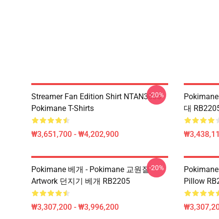
-20%
Streamer Fan Edition Shirt NTAN3003
Pokiman
Pokimane T-Shirts
대 RB22
₩3,651,700 - ₩4,202,900
₩3,438,11
-20%
Pokimane 베개 - Pokimane 교원질
Pokimane 
Artwork 던지기 베개 RB2205
Pillow RB
₩3,307,200 - ₩3,996,200
₩3,307,20