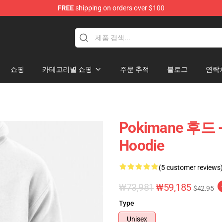
FREE
shipping on orders over $100
쇼핑
카테고리별 쇼핑
주문 추적
블로그
연락
Pokimane 후드 -
Hoodie
(5 customer reviews
₩73,981
₩59,185
$42.95
Type
Unisex