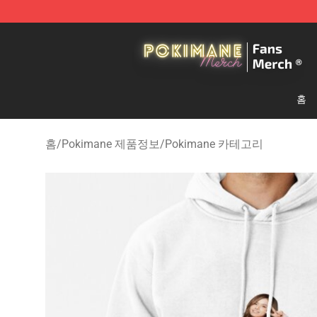
Pokimane Store - Official Pokimane Merchandise Shop
홈
홈
/
Pokimane 제품정보
/
Pokimane 카테고리