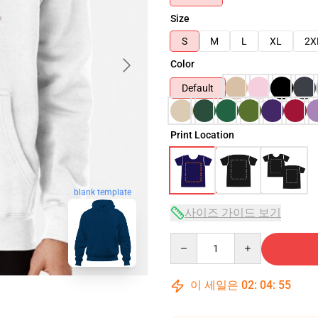
Size
S
M
L
XL
2X
Color
Default
Print Location
blank template
사이즈 가이드 보기
Quantity
이 세일은
02
:
04
:
54