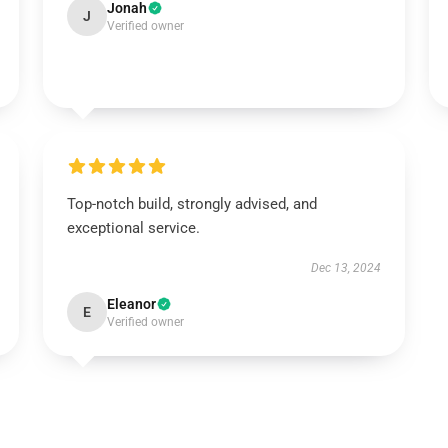
Jonah
J
Verified owner
Top-notch build, strongly advised, and
exceptional service.
Dec 13, 2024
Eleanor
E
Verified owner