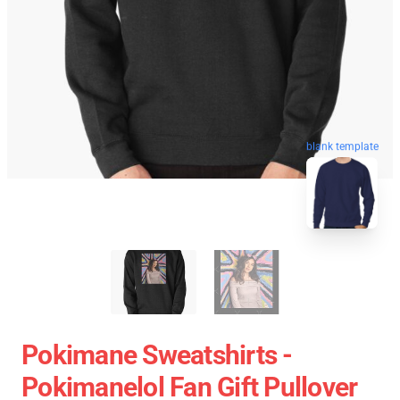
blank template
Pokimane Sweatshirts -
Pokimanelol Fan Gift Pullover