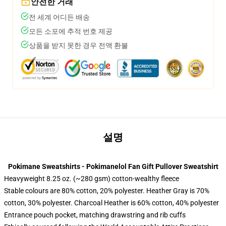
안전한 거래
전 세계 어디든 배송
모든 소포에 추적 번호 제공
상품을 받지 못한 경우 전액 환불
설명
Pokimane Sweatshirts - Pokimanelol Fan Gift Pullover Sweatshirt
Heavyweight 8.25 oz. (~280 gsm) cotton-wealthy fleece
Stable colours are 80% cotton, 20% polyester. Heather Gray is 70%
cotton, 30% polyester. Charcoal Heather is 60% cotton, 40% polyester
Entrance pouch pocket, matching drawstring and rib cuffs