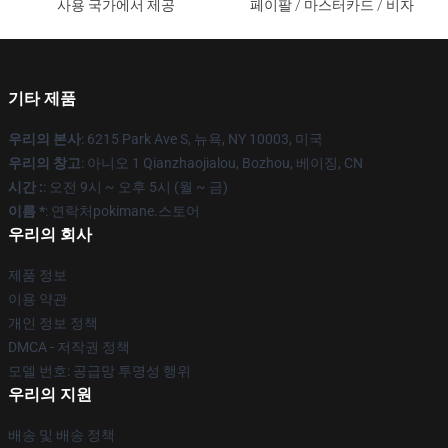
사용 국가에서 제공
페이팔 / 마스터카드 / 비자
기타 제품
우리의 본사
: 6215 Park Ave S, 뉴욕, NY 10003, 미국
우리의 창고
: 아니오 1 Qianzhaojialou, Bozhou, 베이징, CN
시간 :
: 오전 9시 ~ 오후 5시 (월 ~ 금)
이름 *
: 연락처pokimane.스토어
우리의 회사
제품 정보
이용 약관
개인 정보 정책
DMCA - 저작권 정책
모델 번호: 공급망 투명성 행위
우리의 지원
배송 및 배송 정책