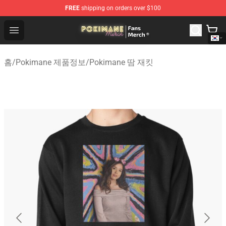
FREE
shipping on orders over $100
Pokimane Store - Official Pokimane Merchandise Shop
Open menu
홈
/
Pokimane 제품정보
/
Pokimane 땀 재킷