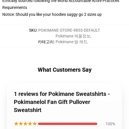
Ethically sourced following the World Accountable Attire Practices
Requirements
Notice: Should you like your hoodies saggy go 2 sizes up
SKU
:
POKIMANE-STORE-9853-DEFAULT
Pokimane 제품정보
,
카테고리
:
Pokimane 땀 재킷
,
What Customers Say
1 reviews for Pokimane Sweatshirts -
Pokimanelol Fan Gift Pullover
Sweatshirt
★★★★★
100%