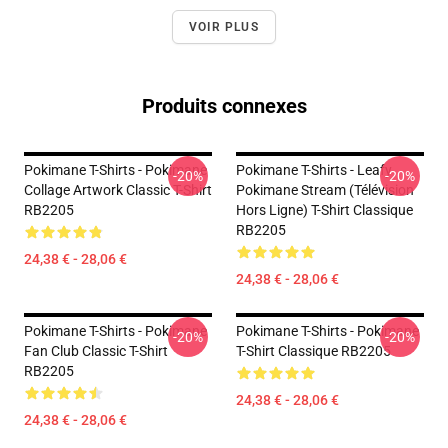
VOIR PLUS
Produits connexes
Pokimane T-Shirts - Pokimane
Pokimane T-Shirts - Leafy
-20%
-20%
Collage Artwork Classic T-Shirt
Pokimane Stream (Télévision
RB2205
Hors Ligne) T-Shirt Classique
RB2205
24,38 € - 28,06 €
24,38 € - 28,06 €
Pokimane T-Shirts - Pokimane
Pokimane T-Shirts - Pokimane
-20%
-20%
Fan Club Classic T-Shirt
T-Shirt Classique RB2205
RB2205
24,38 € - 28,06 €
24,38 € - 28,06 €