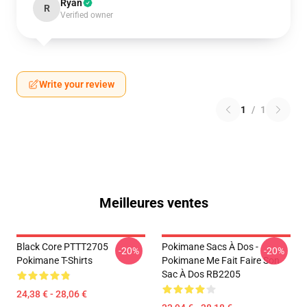
Ryan
R
Verified owner
Write your review
1
/
1
Meilleures ventes
Black Core PTTT2705
Pokimane Sacs À Dos -
-20%
-20%
Pokimane T-Shirts
Pokimane Me Fait Faire Son
Sac À Dos RB2205
24,38 € - 28,06 €