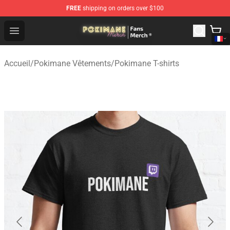
FREE
shipping on orders over $100
Pokimane Store - Official Pokimane Merchandise Shop
Open menu
Accueil
/
Pokimane Vêtements
/
Pokimane T-shirts