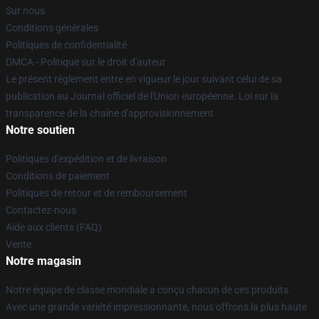
Sur nous
Conditions générales
Politiques de confidentialité
DMCA - Politique sur le droit d'auteur
Le présent règlement entre en vigueur le jour suivant celui de sa
publication au Journal officiel de l'Union européenne. Loi sur la
transparence de la chaîne d'approvisionnement
Notre soutien
Politiques d'expédition et de livraison
Conditions de paiement
Politiques de retour et de remboursement
Contactez-nous
Aide aux clients (FAQ)
Vente
Notre magasin
Notre équipe de classe mondiale a conçu chacun de ces produits.
Avec une grande variété impressionnante, nous offrons la plus haute