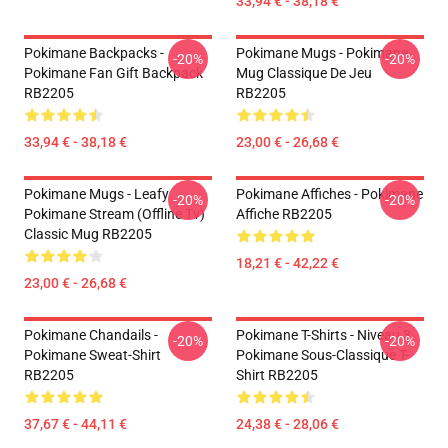
33,94 € - 38,18 €
Pokimane Backpacks -
Pokimane Mugs - Pokimane
-20%
-20%
Pokimane Fan Gift Backpack
Mug Classique De Jeu
RB2205
RB2205
33,94 € - 38,18 €
23,00 € - 26,68 €
Pokimane Mugs - Leafy
Pokimane Affiches - Pokimane
-20%
-20%
Pokimane Stream (Offline Tv)
Affiche RB2205
Classic Mug RB2205
18,21 € - 42,22 €
23,00 € - 26,68 €
Pokimane Chandails -
Pokimane T-Shirts - Niveau 3
-20%
-20%
Pokimane Sweat-Shirt
Pokimane Sous-Classique T-
RB2205
Shirt RB2205
37,67 € - 44,11 €
24,38 € - 28,06 €