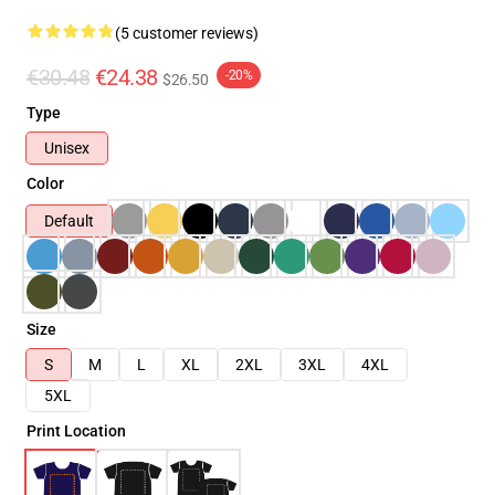
(5 customer reviews)
€30.48
€24.38
-20%
$26.50
Type
Unisex
Color
Default
Size
S
M
L
XL
2XL
3XL
4XL
5XL
Print Location