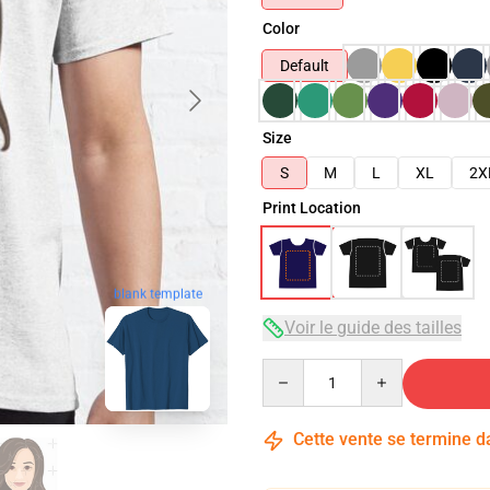
Color
Default
Size
S
M
L
XL
2X
Print Location
blank template
Voir le guide des tailles
Quantity
Cette vente se termine 