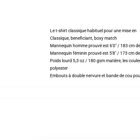
Le t-shirt classique habituel pour une mise en
Classique, beneficiant, boxy match
Mannequin homme prouvé est 6'0" / 183 cm de
Mannequin féminin prouvé est 5'8" / 173 cm de 
Poids lourd 5,3 oz / 180 gsm matière, les coul
polyester
Embouts à double nervure et bande de cou po