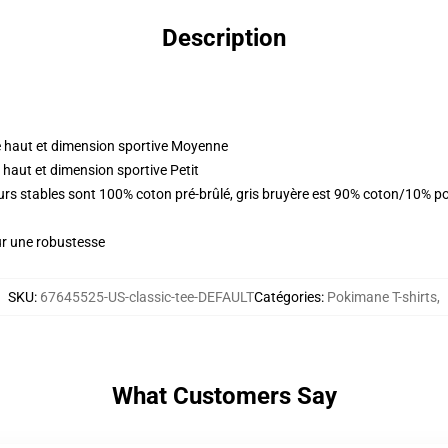
Description
 haut et dimension sportive Moyenne
haut et dimension sportive Petit
eurs stables sont 100% coton pré-brûlé, gris bruyère est 90% coton/10% p
ur une robustesse
SKU
:
67645525-US-classic-tee-DEFAULT
Catégories
:
Pokimane T-shirts
,
What Customers Say