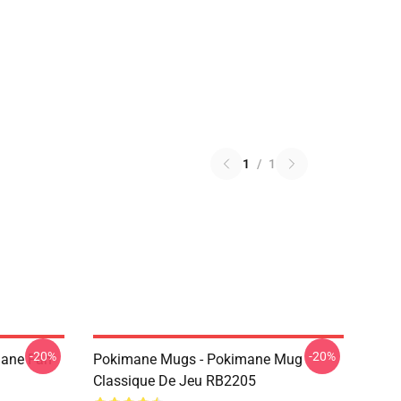
1
/
1
-20%
-20%
mane Fan
Pokimane Mugs - Pokimane Mug
Classique De Jeu RB2205