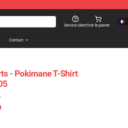
Service client
Voir le panier
Contact
ts - Pokimane T-Shirt
05
)