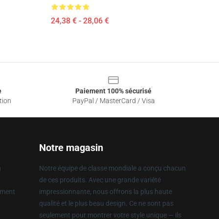
24,38 € - 28,06 €
e
Paiement 100% sécurisé
tion
PayPal / MasterCard / Visa
Notre magasin
n
Notre équipe de classe mondiale a conçu chacun
de ces produits. Avec une grande variété
ement
impressionnante, nous offrons la plus haute
qualité et le plus beau design. Ce ne sont pas
seulement pour montrer votre style unique — ils