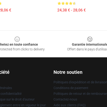
28,06 €
24,38 € - 28,06 €
hetez en toute confiance
Garantie international
otected from clicks to delivery
Offert dans le pays d'utilisa
ciété
Notre soutien
Politiques d'expédition et de livraiso
énérales
Conditions de paiement
 confidentialité
Politiques de retour et de rembours
que sur le droit d'auteur
Contactez-nous
glement entre en vigueur le jour
Aide aux clients (FAQ)