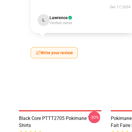
Dec 17, 2024
Lawrence
L
Verified owner
Write your review
-20%
Black Core PTTT2705 Pokimane T-
Pokimane
Shirts
Fait Fair