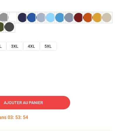
L
3XL
4XL
5XL
AJOUTER AU PANIER
dans
03
:
53
:
53