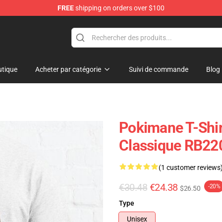
FREE
shipping on orders over $100
tique
Acheter par catégorie
Suivi de commande
Blog
Pokimane T-Shir
Classique RB22
(1 customer reviews
€30.48
€24.38
-20%
$26.50
Type
Unisex