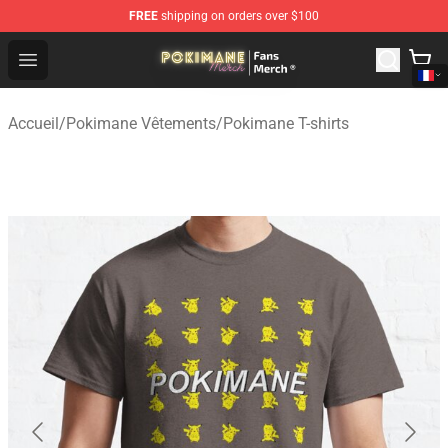
FREE
shipping on orders over $100
Pokimane Store - Official Pokimane Merchandise Shop
Open menu
Accueil
/
Pokimane Vêtements
/
Pokimane T-shirts