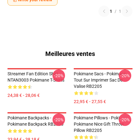
1
/
1
Meilleures ventes
Streamer Fan Edition Shirt
Pokimane Sacs - Pokimane
-20%
-20%
NTAN3003 Pokimane T-Shirts
Tout Sur Imprimer Sac De
Valise RB2205
24,38 € - 28,06 €
22,95 € - 27,55 €
Pokimane Backpacks -
Pokimane Pillows - Poki
-20%
-20%
Pokimane Backpack RB2205
Pokimane Nice Gift Throw
Pillow RB2205
33,94 € - 38,18 €