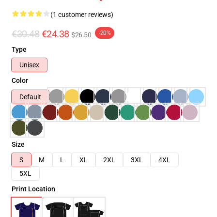
(1 customer reviews)
€30.48
€24.38
-20%
$26.50
Type
Unisex
Color
Default
Size
S
M
L
XL
2XL
3XL
4XL
5XL
Print Location