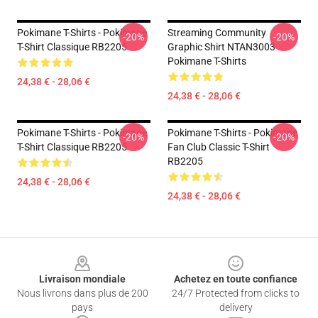
Pokimane T-Shirts - Pokimane
Streaming Community
-20%
-20%
T-Shirt Classique RB2205
Graphic Shirt NTAN3003
Pokimane T-Shirts
24,38 € - 28,06 €
24,38 € - 28,06 €
Pokimane T-Shirts - Pokimane
Pokimane T-Shirts - Pokimane
-20%
-20%
T-Shirt Classique RB2205
Fan Club Classic T-Shirt
RB2205
24,38 € - 28,06 €
24,38 € - 28,06 €
Footer
Livraison mondiale
Achetez en toute confiance
Nous livrons dans plus de 200
24/7 Protected from clicks to
pays
delivery