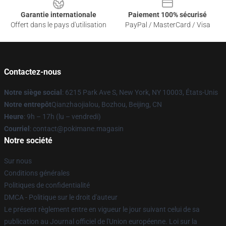
Garantie internationale
Paiement 100% sécurisé
Offert dans le pays d'utilisation
PayPal / MasterCard / Visa
Contactez-nous
Notre siège social
: 6215 Park Ave S, New York, NY 10003, États-Unis
Notre entrepôt
Qianzhaojialou, Bozhou, Beijing, CN
Heure
: 9h – 17h (lu – vendredi)
Courriel
: contact@pokimane.magasin
Notre société
Sur nous
Conditions générales
Politiques de confidentialité
DMCA - Politique sur le droit d'auteur
Le présent règlement entre en vigueur le jour suivant celui de sa
publication au Journal officiel de l'Union européenne. Loi sur la