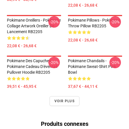
22,08 € - 26,68 €
Pokimane Oreillers - Pokimane
Pokimane Pillows - Pokimane
-20%
-20%
Collage Artwork Oreiller De
Throw Pillow RB2205
Lancement RB2205
22,08 € - 26,68 €
22,08 € - 26,68 €
Pokimane Des Capuches...
Pokimane Chandails -
-20%
-20%
Pokimane Cadeau D'éventail
Pokimane Sweat-Shirt Pink
Pullover Hoodie RB2205
Bowl
39,51 € - 45,95 €
37,67 € - 44,11 €
VOIR PLUS
Produits connexes