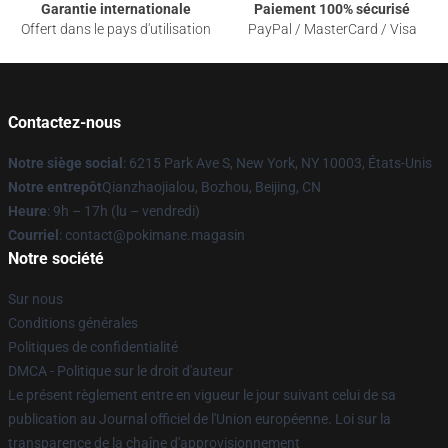
Garantie internationale
Paiement 100% sécurisé
Offert dans le pays d'utilisation
PayPal / MasterCard / Visa
Contactez-nous
Notre siège social
: 6215 Park Ave S, New York, NY 10003, États-Unis
Notre entrepôt
Qianzhaojialou, Bozhou, Beijing, CN
Heure
: 9h – 17h (lu – vendredi)
Courriel
: contact@pokimane.magasin
Notre société
Sur nous
Conditions générales
Politiques de confidentialité
DMCA - Politique sur le droit d'auteur
Le présent règlement entre en vigueur le jour suivant celui de sa
publication au Journal officiel de l'Union européenne. Loi sur la
transparence de la chaîne d'approvisionnement