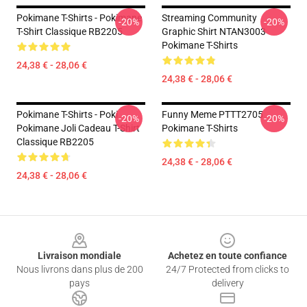
Pokimane T-Shirts - Pokimane
Streaming Community
-20%
-20%
T-Shirt Classique RB2205
Graphic Shirt NTAN3003
Pokimane T-Shirts
24,38 € - 28,06 €
24,38 € - 28,06 €
Pokimane T-Shirts - Poki
Funny Meme PTTT2705
-20%
-20%
Pokimane Joli Cadeau T-Shirt
Pokimane T-Shirts
Classique RB2205
24,38 € - 28,06 €
24,38 € - 28,06 €
Footer
Livraison mondiale
Achetez en toute confiance
Nous livrons dans plus de 200
24/7 Protected from clicks to
pays
delivery