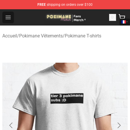
FREE
shipping on orders over $100
Pokimane Store - Official Pokimane Merchandise Shop
Open menu
Accueil
/
Pokimane Vêtements
/
Pokimane T-shirts