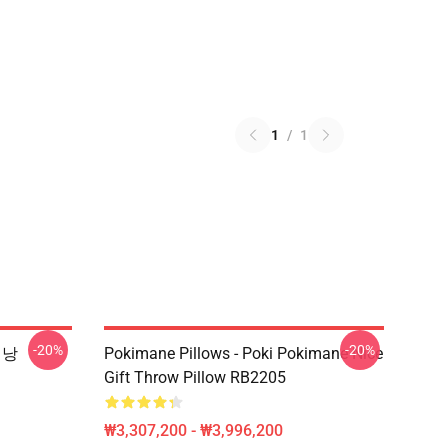
1
/
1
-20%
-20%
배낭
Pokimane Pillows - Poki Pokimane Nice
Gift Throw Pillow RB2205
₩3,307,200 - ₩3,996,200