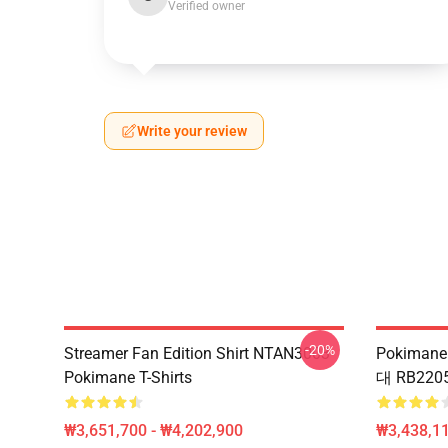
Verified owner
Write your review
-20%
Streamer Fan Edition Shirt NTAN3003
Pokiman
Pokimane T-Shirts
대 RB22
₩3,651,700 - ₩4,202,900
₩3,438,11