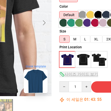
Color
Default
Size
S
M
L
XL
2X
Print Location
blank template
사이즈 가이드 보기
Quantity
이 세일은
01
:
43
:
54