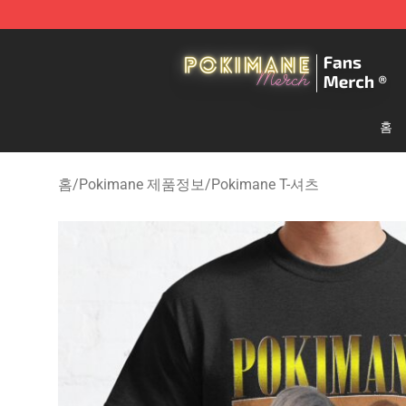
Pokimane Store - Official Pokimane Merchandise Shop
홈
홈
/
Pokimane 제품정보
/
Pokimane T-셔츠