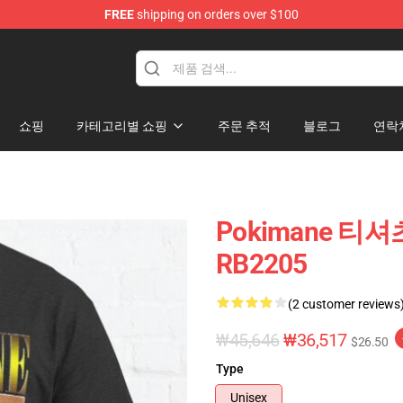
FREE
shipping on orders over $100
쇼핑
카테고리별 쇼핑
주문 추적
블로그
연락
Pokimane 티셔
RB2205
(2 customer reviews
₩45,646
₩36,517
$26.50
Type
Unisex