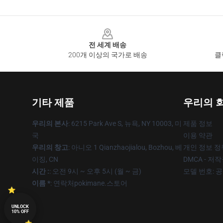
Footer
전 세계 배송
200개 이상의 국가로 배송
클
기타 제품
우리의 
우리의 본사
: 6215 Park Ave S, 뉴욕, NY 10003, 미
제품 정보
국
이용 약관
우리의 창고
: 아니오 1 Qianzhaojialou, Bozhou, 베
개인 정보 정
이징, CN
DMCA - 저
시간 :
: 오전 9시 ~ 오후 5시 (월 ~ 금)
모델 번호: 
이름 *
: 연락처pokimane.스토어
UNLOCK
10% OFF