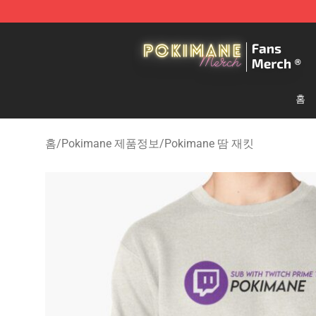
Pokimane Store - Official Pokimane Merchandise Shop
홈
홈
/
Pokimane 제품정보
/
Pokimane 땀 재킷