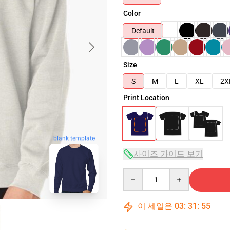
Color
Default
Size
S
M
L
XL
2X
Print Location
blank template
사이즈 가이드 보기
Quantity
이 세일은
03
:
31
:
54