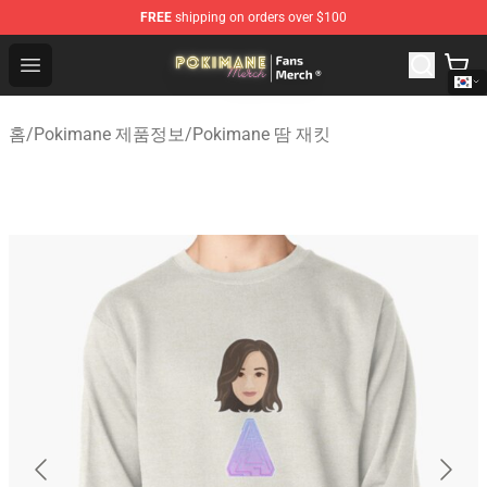
FREE
shipping on orders over $100
Pokimane Store - Official Pokimane Merchandise Shop
Open menu
홈
/
Pokimane 제품정보
/
Pokimane 땀 재킷