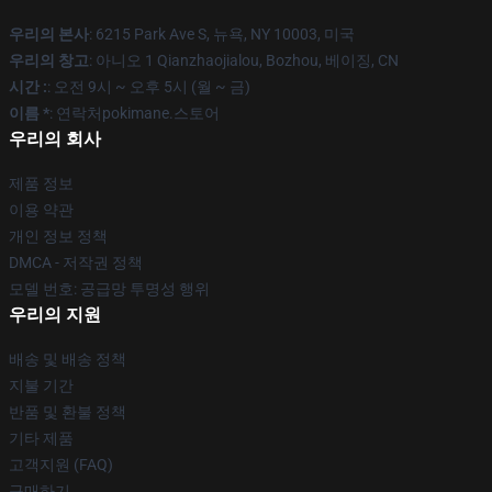
우리의 본사
: 6215 Park Ave S, 뉴욕, NY 10003, 미국
우리의 창고
: 아니오 1 Qianzhaojialou, Bozhou, 베이징, CN
시간 :
: 오전 9시 ~ 오후 5시 (월 ~ 금)
이름 *
: 연락처pokimane.스토어
우리의 회사
제품 정보
이용 약관
개인 정보 정책
DMCA - 저작권 정책
모델 번호: 공급망 투명성 행위
우리의 지원
배송 및 배송 정책
지불 기간
반품 및 환불 정책
기타 제품
고객지원 (FAQ)
구매하기