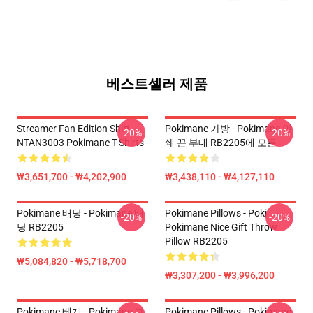
베스트셀러 제품
Streamer Fan Edition Shirt
Pokimane 가방 - Pokimane 인
-20%
-20%
NTAN3003 Pokimane T-Shirts
쇄 끈 부대 RB2205에 모든
₩3,651,700 - ₩4,202,900
₩3,438,110 - ₩4,127,110
Pokimane 배낭 - Pokimane 배
Pokimane Pillows - Poki
-20%
-20%
낭 RB2205
Pokimane Nice Gift Throw
Pillow RB2205
₩5,084,820 - ₩5,718,700
₩3,307,200 - ₩3,996,200
Pokimane 베개 - Pokimane 교
Pokimane Pillows - Pokimane