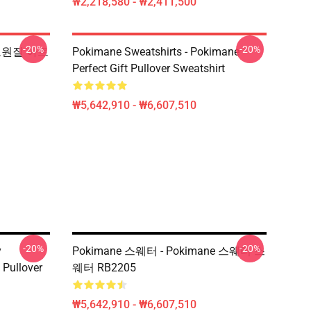
₩2,218,580 - ₩2,411,500
-20%
-20%
e 교원질 아트
Pokimane Sweatshirts - Pokimane
Perfect Gift Pullover Sweatshirt
₩5,642,910 - ₩6,607,510
-20%
-20%
y
Pokimane 스웨터 - Pokimane 스웨터 스
 Pullover
웨터 RB2205
₩5,642,910 - ₩6,607,510