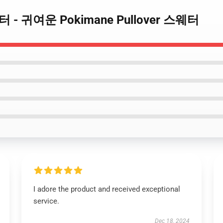
스웨터 - 귀여운 Pokimane Pullover 스웨터
I adore the product and received exceptional
service.
Dec 18, 2024