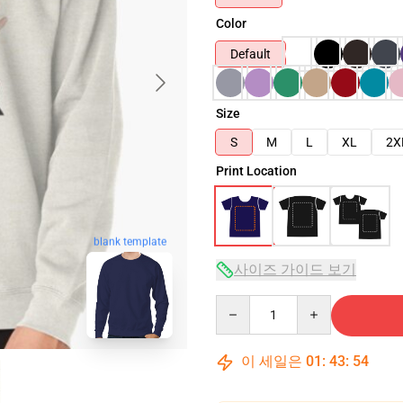
Color
Default
Size
S
M
L
XL
2X
Print Location
blank template
사이즈 가이드 보기
Quantity
이 세일은
01
:
43
:
53