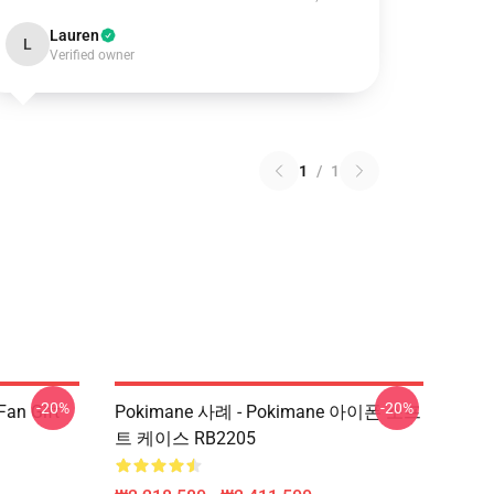
Lauren
L
Verified owner
1
/
1
-20%
-20%
Fan Gift
Pokimane 사례 - Pokimane 아이폰 소프
트 케이스 RB2205