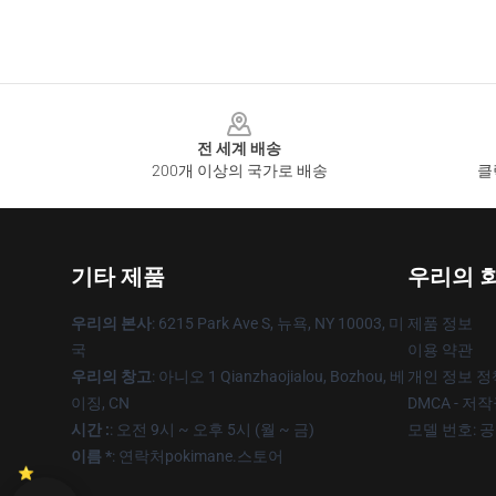
Footer
전 세계 배송
200개 이상의 국가로 배송
클
기타 제품
우리의 
우리의 본사
: 6215 Park Ave S, 뉴욕, NY 10003, 미
제품 정보
국
이용 약관
우리의 창고
: 아니오 1 Qianzhaojialou, Bozhou, 베
개인 정보 정
이징, CN
DMCA - 저
시간 :
: 오전 9시 ~ 오후 5시 (월 ~ 금)
모델 번호: 
이름 *
: 연락처pokimane.스토어