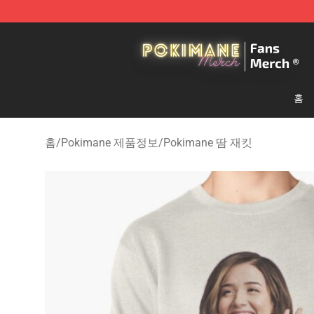
Pokimane Store - Official Pokimane Merchandise Shop
홈
홈
/
Pokimane 제품정보
/
Pokimane 땀 재킷