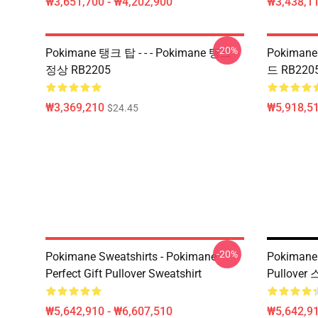
₩3,651,700 - ₩4,202,900
₩3,438,11
-20%
Pokimane 탱크 탑 - - - Pokimane 탱크
Pokiman
정상 RB2205
드 RB220
₩3,369,210
₩5,918,51
$24.45
-20%
Pokimane Sweatshirts - Pokimane
Pokimane
Perfect Gift Pullover Sweatshirt
Pullove
₩5,642,910 - ₩6,607,510
₩5,642,91