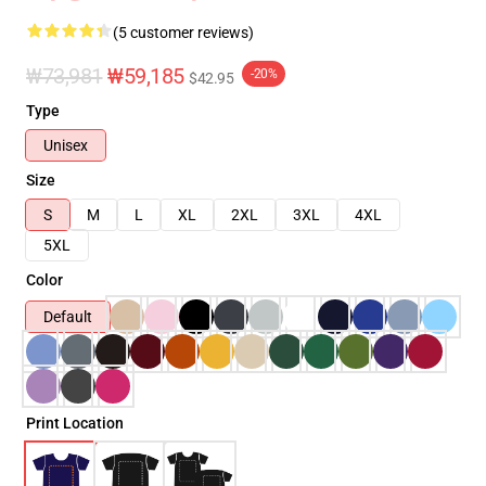
(5 customer reviews)
₩73,981
₩59,185
-20%
$42.95
Type
Unisex
Size
S
M
L
XL
2XL
3XL
4XL
5XL
Color
Default
Print Location