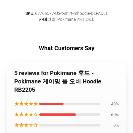
SKU
:
67766577-US-t-shirt-mhoodie-DEFAULT
카테고리
:
Pokimane 카테고리
,
What Customers Say
5 reviews for Pokimane 후드 -
Pokimane 게이밍 풀 오버 Hoodie
RB2205
★★★★★
40%
★★★★☆
60%
★★★☆☆
0%