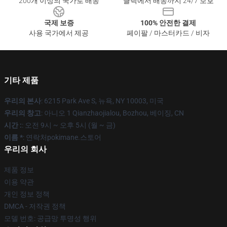
200개 이상의 국가로 배송
클릭에서 배송까지 24/7 보호
국제 보증
100% 안전한 결제
사용 국가에서 제공
페이팔 / 마스터카드 / 비자
기타 제품
우리의 본사
: 6215 Park Ave S, 뉴욕, NY 10003, 미국
우리의 창고
: 아니오 1 Qianzhaojialou, Bozhou, 베이징, CN
시간 :
: 오전 9시 ~ 오후 5시 (월 ~ 금)
이름 *
: 연락처pokimane.스토어
우리의 회사
제품 정보
이용 약관
개인 정보 정책
DMCA - 저작권 정책
모델 번호: 공급망 투명성 행위