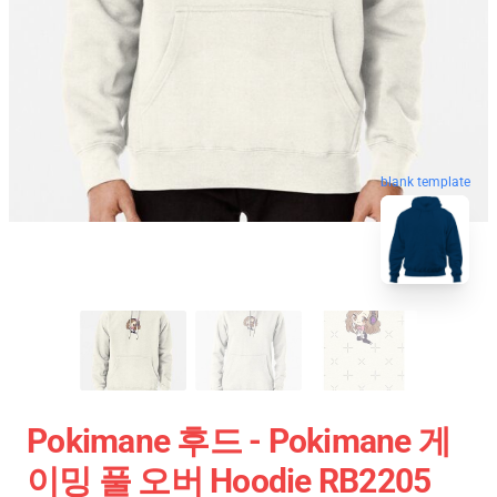
blank template
Pokimane 후드 - Pokimane 게
이밍 풀 오버 Hoodie RB2205