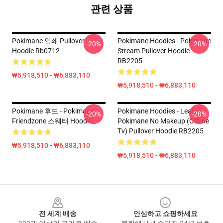
관련 상품
Pokimane 인쇄 Pullover
Pokimane Hoodies - Pokimane
-20%
-20%
Hoodie Rb0712
Stream Pullover Hoodie
RB2205
₩5,918,510 - ₩6,883,110
₩5,918,510 - ₩6,883,110
Pokimane 후드 - Pokimane
Pokimane Hoodies - Leafy
-20%
-20%
Friendzone 스웨터 Hoodie
Pokimane No Makeup (Offline
Tv) Pullover Hoodie RB2205
₩5,918,510 - ₩6,883,110
₩5,918,510 - ₩6,883,110
Footer
전 세계 배송
안심하고 쇼핑하세요