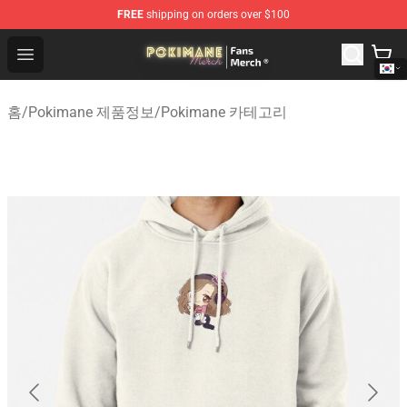
FREE
shipping on orders over $100
Pokimane Store - Official Pokimane Merchandise Shop
Open menu
홈
/
Pokimane 제품정보
/
Pokimane 카테고리