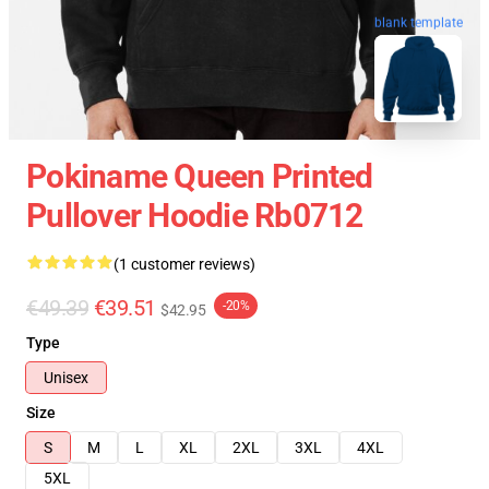
blank template
Pokiname Queen Printed
Pullover Hoodie Rb0712
(1 customer reviews)
€49.39
€39.51
-20%
$42.95
Type
Unisex
Size
S
M
L
XL
2XL
3XL
4XL
5XL