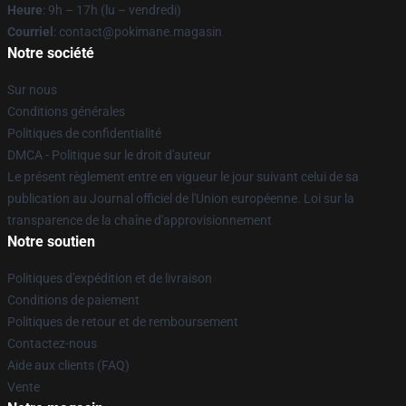
Heure
: 9h – 17h (lu – vendredi)
Courriel
: contact@pokimane.magasin
Notre société
Sur nous
Conditions générales
Politiques de confidentialité
DMCA - Politique sur le droit d'auteur
Le présent règlement entre en vigueur le jour suivant celui de sa
publication au Journal officiel de l'Union européenne. Loi sur la
transparence de la chaîne d'approvisionnement
Notre soutien
Politiques d'expédition et de livraison
Conditions de paiement
Politiques de retour et de remboursement
Contactez-nous
Aide aux clients (FAQ)
Vente