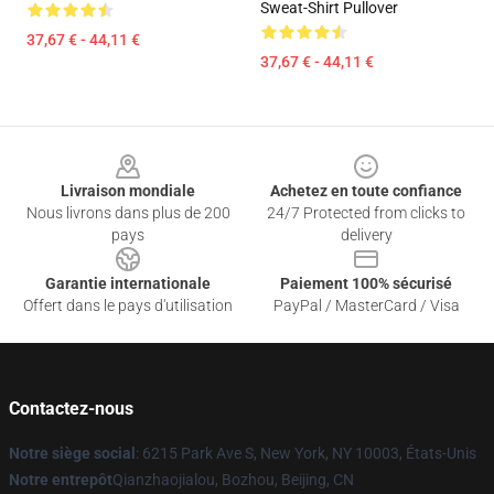
Sweat-Shirt Pullover
37,67 € - 44,11 €
37,67 € - 44,11 €
Footer
Livraison mondiale
Achetez en toute confiance
Nous livrons dans plus de 200
24/7 Protected from clicks to
pays
delivery
Garantie internationale
Paiement 100% sécurisé
Offert dans le pays d'utilisation
PayPal / MasterCard / Visa
Contactez-nous
Notre siège social
: 6215 Park Ave S, New York, NY 10003, États-Unis
Notre entrepôt
Qianzhaojialou, Bozhou, Beijing, CN