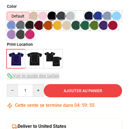
Color
Default
Print Location
Voir le guide des tailles
Quantity
AJOUTER AU PANIER
Cette vente se termine dans
04
:
59
:
54
Deliver to United States