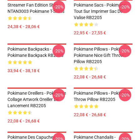
Streamer Fan Edition Shirt
Pokimane Sacs - Pokimane
-20%
-20%
NTAN3003 Pokimane T-Shirts
Tout Sur Imprimer Sac De
Valise RB2205
24,38 € - 28,06 €
22,95 € - 27,55 €
Pokimane Backpacks -
Pokimane Pillows - Poki
-20%
-20%
Pokimane Backpack RB2205
Pokimane Nice Gift Throw
Pillow RB2205
33,94 € - 38,18 €
22,08 € - 26,68 €
Pokimane Oreillers - Pokimane
Pokimane Pillows - Pokimane
-20%
-20%
Collage Artwork Oreiller De
Throw Pillow RB2205
Lancement RB2205
22,08 € - 26,68 €
22,08 € - 26,68 €
Pokimane Des Capuches...
Pokimane Chandails -
-20%
-20%