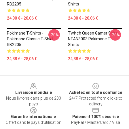
RB2205
Shirts
24,38 € - 28,06 €
24,38 € - 28,06 €
Pokimane T-Shirts -
Twitch Queen Gamer Shirt
-20%
-20%
Pokimane Classic T-Shirt
NTAN3003 Pokimane T-
RB2205
Shirts
24,38 € - 28,06 €
24,38 € - 28,06 €
Footer
Livraison mondiale
Achetez en toute confiance
Nous livrons dans plus de 200
24/7 Protected from clicks to
pays
delivery
Garantie internationale
Paiement 100% sécurisé
Offert dans le pays d'utilisation
PayPal / MasterCard / Visa