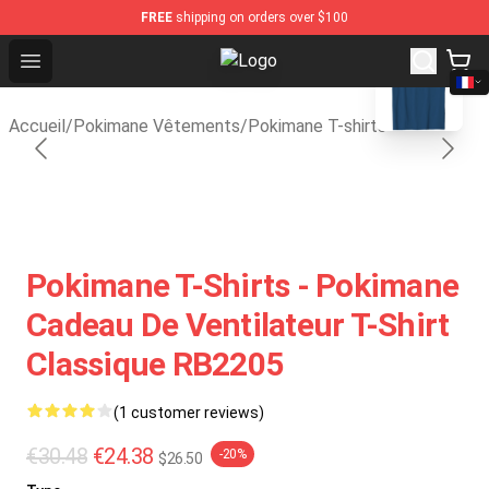
FREE
shipping on orders over $100
blank template
Open menu
Pokimane Store - Official Pokima
Accueil
/
Pokimane Vêtements
/
Pokimane T-shirts
Pokimane T-Shirts - Pokimane
Cadeau De Ventilateur T-Shirt
Classique RB2205
(1 customer reviews)
€30.48
€24.38
-20%
$26.50