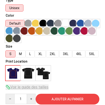
Type
Unisex
Color
Default
Size
S
M
L
XL
2XL
3XL
4XL
5XL
Print Location
Voir le guide des tailles
Quantity
AJOUTER AU PANIER