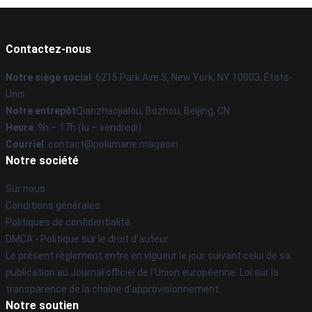
Contactez-nous
Notre siège social
: 6215 Park Ave S, New York, NY 10003, États-
Unis
Notre entrepôt
Qianzhaojialou, Bozhou, Beijing, CN
Heure
: 9h – 17h (lu – vendredi)
Courriel
: contact@pokimane.magasin
Notre société
Sur nous
Conditions générales
Politiques de confidentialité
DMCA - Politique sur le droit d'auteur
Le présent règlement entre en vigueur le jour suivant celui de sa
publication au Journal officiel de l'Union européenne. Loi sur la
transparence de la chaîne d'approvisionnement
Notre soutien