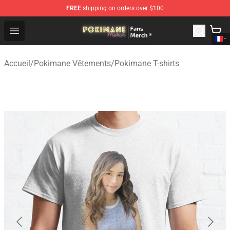
FREE
shipping on orders over $100
Pokimane Store - Official Pokimane Merchandise Shop
Open menu
Accueil
/
Pokimane Vêtements
/
Pokimane T-shirts