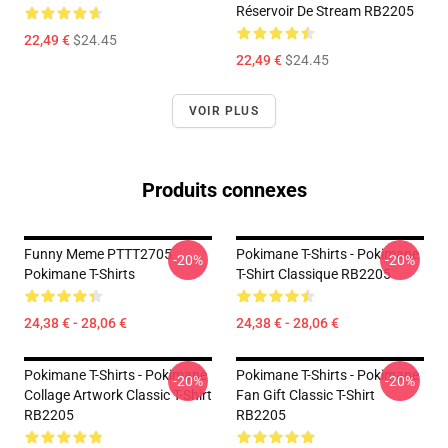
Réservoir De Stream RB2205
22,49 €
$24.45
22,49 €
$24.45
VOIR PLUS
Produits connexes
Funny Meme PTTT2705
Pokimane T-Shirts - Pokimane
-20%
-20%
Pokimane T-Shirts
T-Shirt Classique RB2205
24,38 € - 28,06 €
24,38 € - 28,06 €
Pokimane T-Shirts - Pokimane
Pokimane T-Shirts - Pokimane
-20%
-20%
Collage Artwork Classic T-Shirt
Fan Gift Classic T-Shirt
RB2205
RB2205