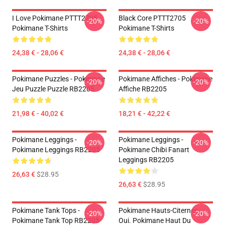
I Love Pokimane PTTT2705
Black Core PTTT2705
-20%
-20%
Pokimane T-Shirts
Pokimane T-Shirts
24,38 € - 28,06 €
24,38 € - 28,06 €
Pokimane Puzzles - Pokimane
Pokimane Affiches - Pokimane
-20%
-20%
Jeu Puzzle Puzzle RB2205
Affiche RB2205
21,98 € - 40,02 €
18,21 € - 42,22 €
Pokimane Leggings -
Pokimane Leggings -
-20%
-20%
Pokimane Leggings RB2205
Pokimane Chibi Fanart
Leggings RB2205
26,63 €
$28.95
26,63 €
$28.95
Pokimane Tank Tops -
Pokimane Hauts-Citernes -
-20%
-20%
Pokimane Tank Top RB2205
Oui. Pokimane Haut Du