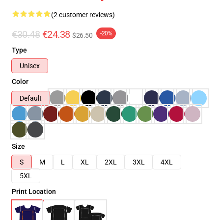
(2 customer reviews)
€30.48
€24.38
-20%
$26.50
Type
Unisex
Color
Default
Size
S
M
L
XL
2XL
3XL
4XL
5XL
Print Location