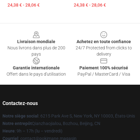
24,38 € - 28,06 €
24,38 € - 28,06 €
Footer
Livraison mondiale
Achetez en toute confiance
Nous livrons dans plus de 200
24/7 Protected from clicks to
pays
delivery
Garantie internationale
Paiement 100% sécurisé
Offert dans le pays d'utilisation
PayPal / MasterCard / Visa
Contactez-nous
Notre siège social
: 6215 Park Ave S, New York, NY 10003, États-Unis
Notre entrepôt
Qianzhaojialou, Bozhou, Beijing, CN
Heure
: 9h – 17h (lu – vendredi)
Courriel
: contact@pokimane.magasin