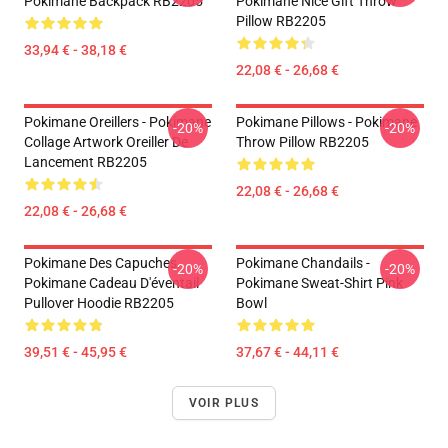
Pokimane Backpack RB2205
Pokimane Nice Gift Throw
Pillow RB2205
33,94 € - 38,18 €
22,08 € - 26,68 €
Pokimane Oreillers - Pokimane
Pokimane Pillows - Pokimane
-20%
-20%
Collage Artwork Oreiller De
Throw Pillow RB2205
Lancement RB2205
22,08 € - 26,68 €
22,08 € - 26,68 €
Pokimane Des Capuches...
Pokimane Chandails -
-20%
-20%
Pokimane Cadeau D'éventail
Pokimane Sweat-Shirt Pink
Pullover Hoodie RB2205
Bowl
39,51 € - 45,95 €
37,67 € - 44,11 €
VOIR PLUS