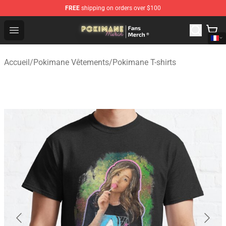
FREE
shipping on orders over $100
Pokimane Store - Official Pokimane Merchandise Shop
Open menu
Accueil
/
Pokimane Vêtements
/
Pokimane T-shirts