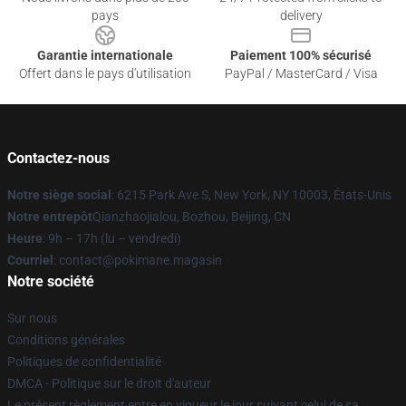
pays
delivery
Garantie internationale
Paiement 100% sécurisé
Offert dans le pays d'utilisation
PayPal / MasterCard / Visa
Contactez-nous
Notre siège social
: 6215 Park Ave S, New York, NY 10003, États-Unis
Notre entrepôt
Qianzhaojialou, Bozhou, Beijing, CN
Heure
: 9h – 17h (lu – vendredi)
Courriel
: contact@pokimane.magasin
Notre société
Sur nous
Conditions générales
Politiques de confidentialité
DMCA - Politique sur le droit d'auteur
Le présent règlement entre en vigueur le jour suivant celui de sa