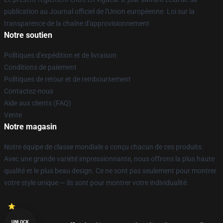
publication au Journal officiel de l'Union européenne. Loi sur la
transparence de la chaîne d'approvisionnement
Notre soutien
Politiques d'expédition et de livraison
Conditions de paiement
Politiques de retour et de remboursement
Contactez-nous
Aide aux clients (FAQ)
Vente
Notre magasin
Notre équipe de classe mondiale a conçu chacun de ces produits.
Avec une grande variété impressionnante, nous offrons la plus haute
qualité et le plus beau design. Ce ne sont pas seulement pour montrer
votre style unique — ils sont pour montrer votre individualité.
UNLOCK