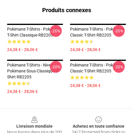
Produits connexes
Pokimane T-Shirts - Pokimane
Pokimane T-Shirts - Pokimane
-20%
-20%
T-Shirt Classique RB2205
Classic T-Shirt RB2205
24,38 € - 28,06 €
24,38 € - 28,06 €
Pokimane T-Shirts - Niveau 3
Pokimane T-Shirts - Pokimane
-20%
-20%
Pokimane Sous-Classique T-
Classic T-Shirt RB2205
Shirt RB2205
24,38 € - 28,06 €
24,38 € - 28,06 €
Footer
Livraison mondiale
Achetez en toute confiance
Nous livrons dans plus de 200
24/7 Protected from clicks to