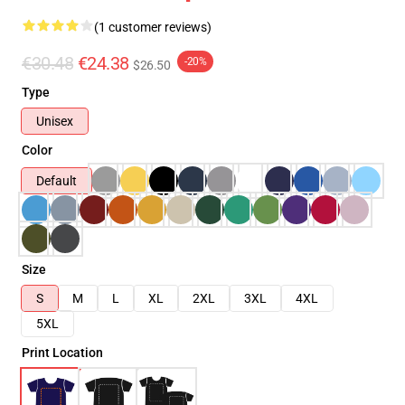
(1 customer reviews)
€30.48
€24.38
-20%
$26.50
Type
Unisex
Color
Default
Size
S
M
L
XL
2XL
3XL
4XL
5XL
Print Location