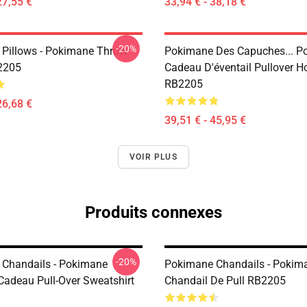
27,55 €
33,94 € - 38,18 €
-20%
Pillows - Pokimane Throw
Pokimane Des Capuches... P
2205
Cadeau D'éventail Pullover H
RB2205
26,68 €
39,51 € - 45,95 €
VOIR PLUS
Produits connexes
-20%
Chandails - Pokimane
Pokimane Chandails - Pokim
Cadeau Pull-Over Sweatshirt
Chandail De Pull RB2205