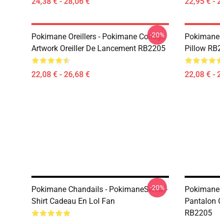
24,38 € - 28,06 €
22,95 € - 
-20%
Pokimane Oreillers - Pokimane Collage
Pokimane 
Artwork Oreiller De Lancement RB2205
Pillow RB
22,08 € - 26,68 €
22,08 € - 
-20%
Pokimane Chandails - PokimaneSweat-
Pokimane 
Shirt Cadeau En Lol Fan
Pantalon 
RB2205