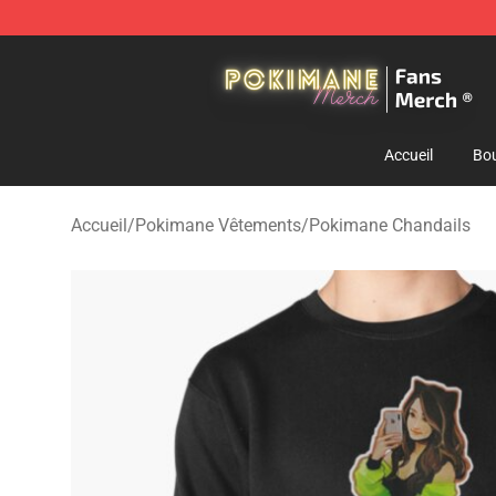
Pokimane Store - Official Pokimane Merchandise Shop
Accueil
Bou
Accueil
/
Pokimane Vêtements
/
Pokimane Chandails