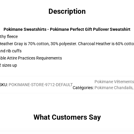
Description
Pokimane Sweatshirts - Pokimane Perfect Gift Pullover Sweatshirt
thy fleece
Heather Gray is 70% cotton, 30% polyester. Charcoal Heather is 60% cott
nd rib cuffs
able Attire Practices Requirements
2 sizes up
Pokimane Vêtements
SKU
:
POKIMANE-STORE-9712-DEFAULT
Catégories
:
Pokimane Chandails
,
What Customers Say