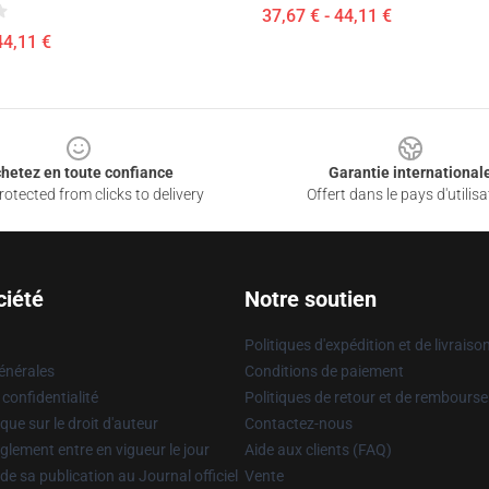
37,67 € - 44,11 €
44,11 €
hetez en toute confiance
Garantie international
otected from clicks to delivery
Offert dans le pays d'utilisa
ciété
Notre soutien
Politiques d'expédition et de livraiso
énérales
Conditions de paiement
 confidentialité
Politiques de retour et de rembours
que sur le droit d'auteur
Contactez-nous
glement entre en vigueur le jour
Aide aux clients (FAQ)
 de sa publication au Journal officiel
Vente