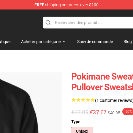
FREE
shipping on orders over $100
tique
Acheter par catégorie
Suivi de commande
Blog
Pokimane Sweats
Pullover Sweats
(1 customer reviews
€47.09
€37.67
-20%
$40.95
Type
Unisex