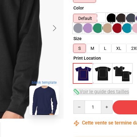
Color
Default
Size
S
M
L
XL
2X
Print Location
blank template
Voir le guide des tailles
Quantity
Cette vente se termine 