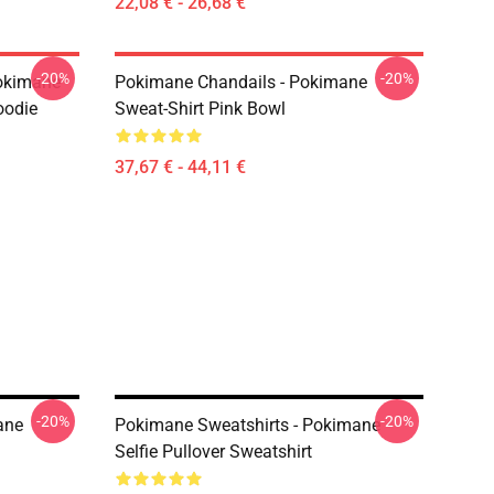
22,08 € - 26,68 €
-20%
-20%
okimane
Pokimane Chandails - Pokimane
oodie
Sweat-Shirt Pink Bowl
37,67 € - 44,11 €
-20%
-20%
ane
Pokimane Sweatshirts - Pokimane
Selfie Pullover Sweatshirt