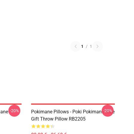
1
/
1
-20%
-20%
mane
Pokimane Pillows - Poki Pokimane Nice
Gift Throw Pillow RB2205