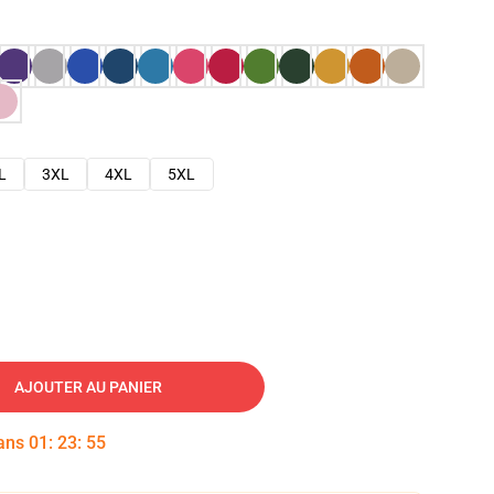
L
3XL
4XL
5XL
AJOUTER AU PANIER
dans
01
:
23
:
54