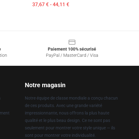
37,67 € - 44,11 €
e
Paiement 100% sécurisé
tion
PayPal / MasterCard / Visa
Notre magasin
n
Notre équipe de classe mondiale a conçu chacun
de ces produits. Avec une grande variété
ement
impressionnante, nous offrons la plus haute
qualité et le plus beau design. Ce ne sont pas
seulement pour montrer votre style unique — ils
sont pour montrer votre individualité.