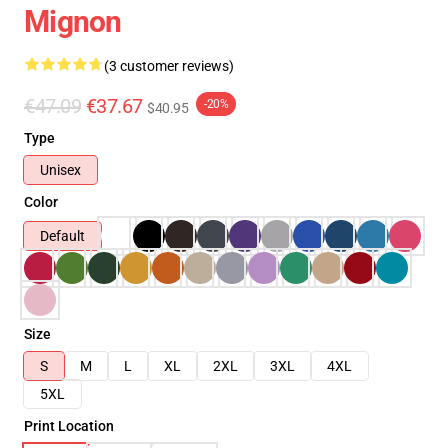
Mignon
(3 customer reviews)
€47.09
€37.67
-20%
$40.95
Type
Unisex
Color
Default
Size
S
M
L
XL
2XL
3XL
4XL
5XL
Print Location