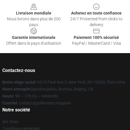
Livraison mondiale
Achetez en toute confiance
Nous livrons dans plus de 200
24/7 Protected from clicks to
pays
delivery
Garantie internationale
Paiement 100% sécurisé
Offert dans le pays d'utilisation
PayPal / MasterCard / Visa
Contactez-nous
Notre siège social
: 6215 Park Ave S, New York, NY 10003, États-Unis
Notre entrepôt
Qianzhaojialou, Bozhou, Beijing, CN
Heure
: 9h – 17h (lu – vendredi)
Courriel
: contact@pokimane.magasin
Notre société
Sur nous
Conditions générales