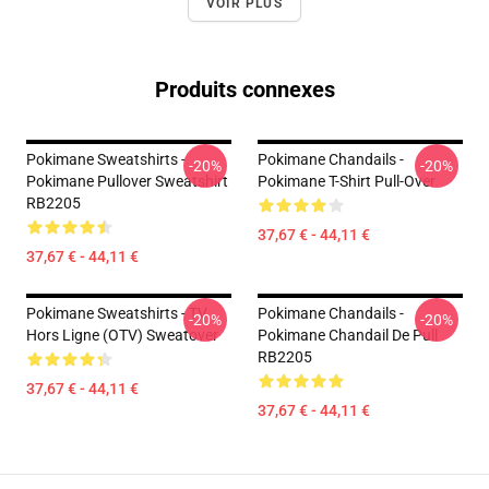
VOIR PLUS
Produits connexes
Pokimane Sweatshirts -
Pokimane Chandails -
-20%
-20%
Pokimane Pullover Sweatshirt
Pokimane T-Shirt Pull-Over
RB2205
37,67 € - 44,11 €
37,67 € - 44,11 €
Pokimane Sweatshirts - TV
Pokimane Chandails -
-20%
-20%
Hors Ligne (OTV) Sweatover
Pokimane Chandail De Pull
RB2205
37,67 € - 44,11 €
37,67 € - 44,11 €
Footer