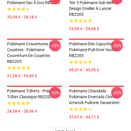
Pokimane Sac À Dos RB2205
Teir 3 Pokimane Sub Meme
Design Oreiller À Lancer
RB2205
33,94 € - 38,18 €
22,08 € - 26,68 €
Pokimane Couvertures De
Pokimane Des Capuches...
-20%
-20%
Couettes - Pokimane
Pokimane Pull-Over Hoodie
Couverture De Couettes
RB2205
RB2205
39,51 € - 45,95 €
31,28 € - 59,80 €
Pokimane T-Shirts - Pokimane
Pokimane Chandails -
-20%
-20%
T-Shirt Classique RB2205
Pokimane Eventails Chinois
Artwork Pullover Sweatshirt
24,38 € - 28,06 €
37,67 € - 44,11 €