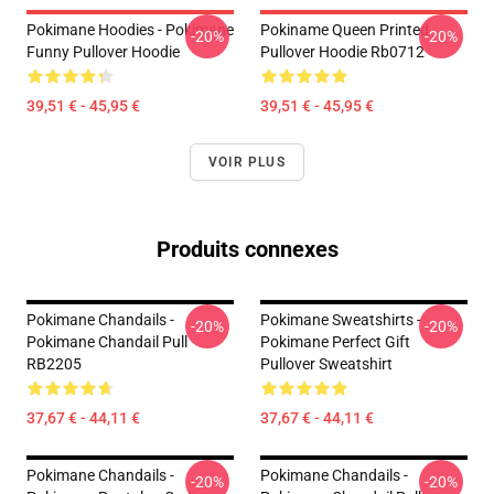
Pokimane Hoodies - Pokimane
Pokiname Queen Printed
-20%
-20%
Funny Pullover Hoodie
Pullover Hoodie Rb0712
39,51 € - 45,95 €
39,51 € - 45,95 €
VOIR PLUS
Produits connexes
Pokimane Chandails -
Pokimane Sweatshirts -
-20%
-20%
Pokimane Chandail Pull
Pokimane Perfect Gift
RB2205
Pullover Sweatshirt
37,67 € - 44,11 €
37,67 € - 44,11 €
Pokimane Chandails -
Pokimane Chandails -
-20%
-20%