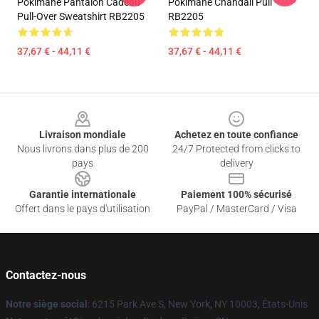
Pokimane Pantalon Cadeau
Pokimane Chandail Pull
Pull-Over Sweatshirt RB2205
RB2205
37,67 € - 44,11 €
37,67 € - 44,11 €
Footer
Livraison mondiale
Achetez en toute confiance
Nous livrons dans plus de 200
24/7 Protected from clicks to
pays
delivery
Garantie internationale
Paiement 100% sécurisé
Offert dans le pays d'utilisation
PayPal / MasterCard / Visa
Contactez-nous
Notre siège social
: 6215 Park Ave S, New York, NY 10003, États-Unis