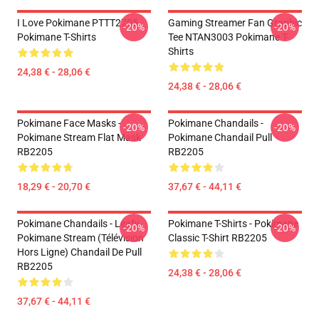
I Love Pokimane PTTT2705
Gaming Streamer Fan Graphic
-20%
-20%
Pokimane T-Shirts
Tee NTAN3003 Pokimane T-
Shirts
24,38 € - 28,06 €
24,38 € - 28,06 €
Pokimane Face Masks -
Pokimane Chandails -
-20%
-20%
Pokimane Stream Flat Mask
Pokimane Chandail Pull
RB2205
RB2205
18,29 € - 20,70 €
37,67 € - 44,11 €
Pokimane Chandails - Leafy
Pokimane T-Shirts - Pokimane
-20%
-20%
Pokimane Stream (Télévision
Classic T-Shirt RB2205
Hors Ligne) Chandail De Pull
RB2205
24,38 € - 28,06 €
37,67 € - 44,11 €