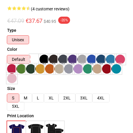
(4 customer reviews)
€47.09
€37.67
-20%
$40.95
Type
Unisex
Color
Default
Size
S
M
L
XL
2XL
3XL
4XL
5XL
Print Location