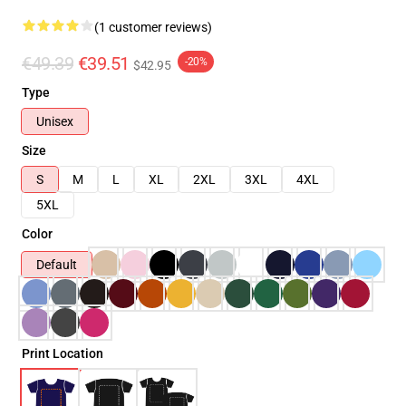
(1 customer reviews)
€49.39
€39.51
-20%
$42.95
Type
Unisex
Size
S
M
L
XL
2XL
3XL
4XL
5XL
Color
Default
Print Location