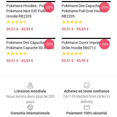
Pokimane Hoodies - Poki
Pokimane Des Capuches...
-20%
-20%
Pokimane Nice Gift Pullover
Pokimane Pull-Over Hoodie
Hoodie RB2205
RB2205
39,51 € - 45,95 €
39,51 € - 45,95 €
Pokimane Des Capuches...
Pokimane Ouvrir Imprimé Pull
-20%
-20%
Pokimane Capuche 3D Avatar
Drôle Hoodie Rb0712
39,51 € - 45,95 €
39,51 € - 45,95 €
Footer
Livraison mondiale
Achetez en toute confiance
Nous livrons dans plus de 200
24/7 Protected from clicks to
pays
delivery
Garantie internationale
Paiement 100% sécurisé