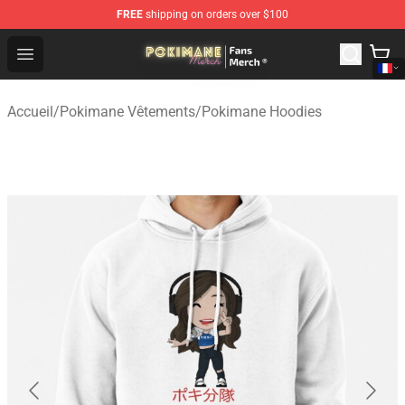
FREE
shipping on orders over $100
Pokimane Store - Official Pokimane Merchandise Shop
Open menu
Accueil
/
Pokimane Vêtements
/
Pokimane Hoodies