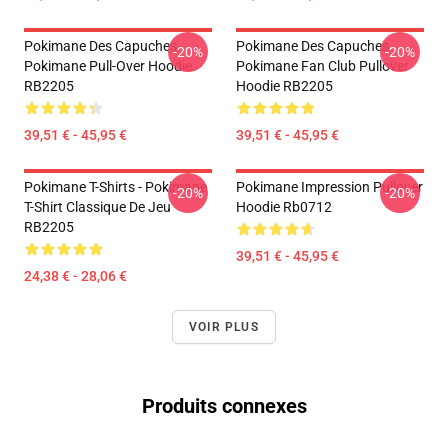
Pokimane Des Capuches...
Pokimane Des Capuches...
-20%
-20%
Pokimane Pull-Over Hoodie
Pokimane Fan Club Pullover
RB2205
Hoodie RB2205
39,51 € - 45,95 €
39,51 € - 45,95 €
Pokimane T-Shirts - Pokimane
Pokimane Impression Pullover
-20%
-20%
T-Shirt Classique De Jeu
Hoodie Rb0712
RB2205
39,51 € - 45,95 €
24,38 € - 28,06 €
VOIR PLUS
Produits connexes