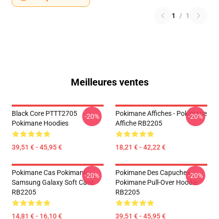
1
/
1
Meilleures ventes
Black Core PTTT2705
Pokimane Affiches - Pokimane
-20%
-20%
Pokimane Hoodies
Affiche RB2205
39,51 € - 45,95 €
18,21 € - 42,22 €
Pokimane Cas Pokimane
Pokimane Des Capuches...
-20%
-20%
Samsung Galaxy Soft Case
Pokimane Pull-Over Hoodie
RB2205
RB2205
14,81 € - 16,10 €
39,51 € - 45,95 €