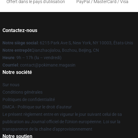
Offert dans le pays d'utilisation
PayPal / MasterCard / Visa
Contactez-nous
Notre siège social
: 6215 Park Ave S, New York, NY 10003, États-Unis
Notre entrepôt
Qianzhaojialou, Bozhou, Beijing, CN
Heure
: 9h – 17h (lu – vendredi)
Courriel
: contact@pokimane.magasin
Notre société
Sur nous
Conditions générales
Politiques de confidentialité
DMCA - Politique sur le droit d'auteur
Le présent règlement entre en vigueur le jour suivant celui de sa
publication au Journal officiel de l'Union européenne. Loi sur la
transparence de la chaîne d'approvisionnement
Notre soutien