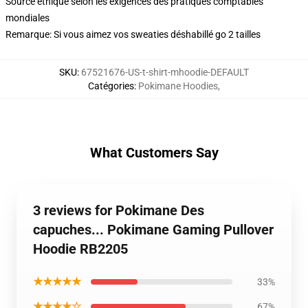
Source éthique selon les exigences des pratiques comptables
mondiales
Remarque: Si vous aimez vos sweaties déshabillé go 2 tailles
SKU
:
67521676-US-t-shirt-mhoodie-DEFAULT
Catégories
:
Pokimane Hoodies
,
What Customers Say
3 reviews for Pokimane Des
capuches... Pokimane Gaming Pullover
Hoodie RB2205
★★★★★
33%
★★★★☆
67%