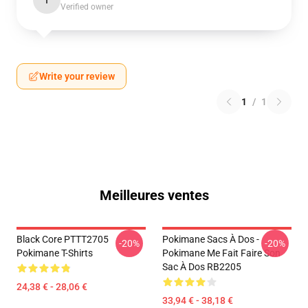
I
Verified owner
Write your review
1
/
1
Meilleures ventes
Black Core PTTT2705
Pokimane Sacs À Dos -
-20%
-20%
Pokimane T-Shirts
Pokimane Me Fait Faire Son
Sac À Dos RB2205
24,38 € - 28,06 €
33,94 € - 38,18 €