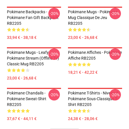
Pokimane Backpacks -
Pokimane Mugs - Pokimane
-20%
-20%
Pokimane Fan Gift Backpack
Mug Classique De Jeu
RB2205
RB2205
33,94 € - 38,18 €
23,00 € - 26,68 €
Pokimane Mugs - Leafy
Pokimane Affiches - Pokimane
-20%
-20%
Pokimane Stream (Offline Tv)
Affiche RB2205
Classic Mug RB2205
18,21 € - 42,22 €
23,00 € - 26,68 €
Pokimane Chandails -
Pokimane T-Shirts - Niveau 3
-20%
-20%
Pokimane Sweat-Shirt
Pokimane Sous-Classique T-
RB2205
Shirt RB2205
37,67 € - 44,11 €
24,38 € - 28,06 €