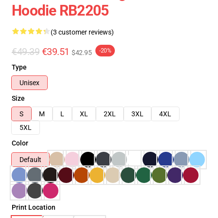
Hoodie RB2205
(3 customer reviews)
€49.39
€39.51
-20%
$42.95
Type
Unisex
Size
S
M
L
XL
2XL
3XL
4XL
5XL
Color
Default
Print Location