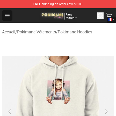
FREE
shipping on orders over $100
Pokimane Store - Official Pokimane Merchandise Shop
Open menu
Accueil
/
Pokimane Vêtements
/
Pokimane Hoodies