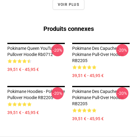
VOIR PLUS
Produits connexes
Pokiname Queen YouTuber
Pokimane Des Capuches...
-20%
-20%
Pullover Hoodie Rb0712
Pokimane Pull-Over Hoodie
RB2205
39,51 € - 45,95 €
39,51 € - 45,95 €
Pokimane Hoodies - Pokimane
Pokimane Des Capuches...
-20%
-20%
Pullover Hoodie RB2205
Pokimane Pull-Over Hoodie
RB2205
39,51 € - 45,95 €
39,51 € - 45,95 €